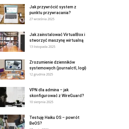
Jak przywrócić system z
punktu przywracania?
27 września 2025
Jak zainstalować VirtualBox i
stworzyć maszynę wirtualną
13 listopada 2025
Zrozumienie dzienników
systemowych (journalctl, logi)
12 grudnia 2025
VPN dla admina – jak
skonfigurować z WireGuard?
10 sierpnia 2025
Testuję Haiku OS – powrót
BeOS?