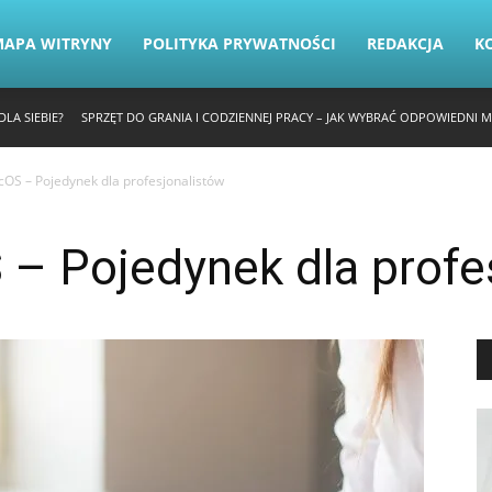
MAPA WITRYNY
POLITYKA PRYWATNOŚCI
REDAKCJA
K
LA SIEBIE?
SPRZĘT DO GRANIA I CODZIENNEJ PRACY – JAK WYBRAĆ ODPOWIEDNI 
cOS – Pojedynek dla profesjonalistów
 – Pojedynek dla profe