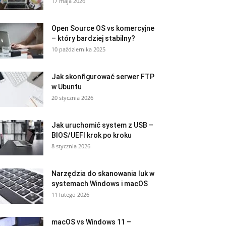
17 maja 2026
Open Source OS vs komercyjne
– który bardziej stabilny?
10 października 2025
Jak skonfigurować serwer FTP
w Ubuntu
20 stycznia 2026
Jak uruchomić system z USB –
BIOS/UEFI krok po kroku
8 stycznia 2026
Narzędzia do skanowania luk w
systemach Windows i macOS
11 lutego 2026
macOS vs Windows 11 –