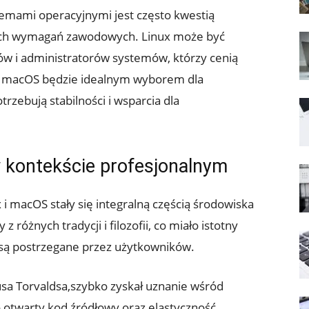
stemami ‍operacyjnymi jest często kwestią
ych wymagań zawodowych.‌ Linux może⁤ być
w i administratorów systemów, którzy ⁤cenią
st macOS będzie idealnym wyborem ​dla
rzebują stabilności i wsparcia dla
w kontekście profesjonalnym
 i macOS stały⁣ się integralną częścią środowiska
 różnych‍ tradycji i filozofii, co miało istotny
i są ⁣postrzegane przez użytkowników.
usa Torvaldsa,szybko zyskał uznanie ‌wśród
o otwarty kod ⁣źródłowy oraz elastyczność