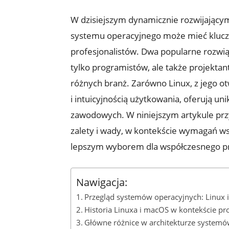
W dzisiejszym dynamicznie‍ rozwijającym 
systemu operacyjnego może mieć kluczo
profesjonalistów.⁣ Dwa popularne rozwiąz
tylko‌ programistów, ale także projektant
różnych branż. Zarówno ⁣Linux, ⁤z jego ot
i intuicyjnością użytkowania, oferują⁣ 
zawodowych. W niniejszym artykule przy
zalety i wady, w kontekście wymagań ‌ws
lepszym wyborem dla współczesnego pro
Nawigacja:
Przegląd systemów operacyjnych:⁢ Linux⁤
Historia Linuxa i macOS w kontekście p
Główne różnice w architekturze system