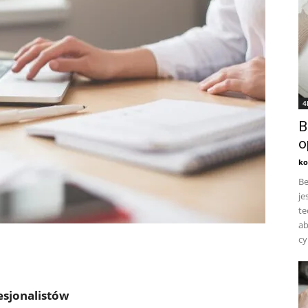
4
B
o
ko
Be
je
te
ab
cy
fesjonalistów