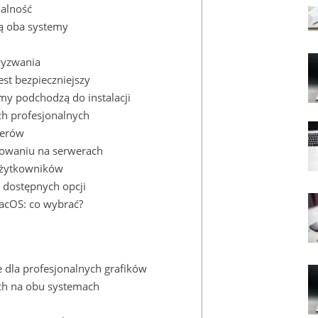
nalność
ą oba ⁢systemy
⁣wyzwania
est bezpieczniejszy
emy podchodzą do instalacji
ch profesjonalnych
perów
sowaniu na serwerach
 użytkowników
dostępnych opcji
acOS: co wybrać?
ze dla profesjonalnych grafików
h ‍na obu systemach