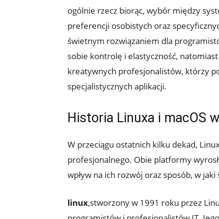
ogólnie‌ rzecz biorąc, ⁤wybór między sy
preferencji osobistych oraz specyficzn
świetnym rozwiązaniem dla programistó
sobie kontrolę i elastyczność, natomia
kreatywnych profesjonalistów, którzy pot
specjalistycznych aplikacji.
Historia Linuxa i macOS 
W przeciągu ⁣ostatnich kilku dekad, Linux
profesjonalnego.⁢ Obie⁤ platformy wyrosły z
wpływ⁣ na ich ⁢rozwój oraz sposób, w jak
linux
,stworzony w 1991 ⁣roku przez Lin
programistów i profesjonalistów IT. Jeg