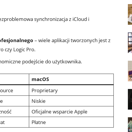
ezproblemowa synchronizacja z iCloud i
ofesjonalnego
– wiele aplikacji‍ tworzonych jest z
o czy ⁢Logic Pro.
nomiczne podejście ⁤do użytkownika.
macOS
ource
Proprietary
ie
Niskie
zność
Oficjalne wsparcie‍ Apple
at
Płatne