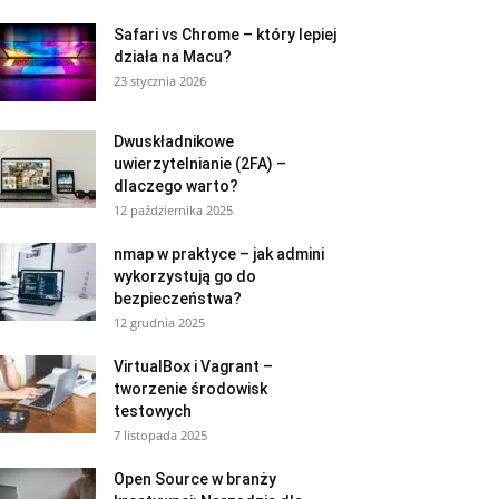
Safari vs Chrome – który lepiej
działa na Macu?
23 stycznia 2026
Dwuskładnikowe
uwierzytelnianie (2FA) –
dlaczego warto?
12 października 2025
nmap w praktyce – jak admini
wykorzystują go do
bezpieczeństwa?
12 grudnia 2025
VirtualBox i Vagrant –
tworzenie środowisk
testowych
7 listopada 2025
Open Source w branży