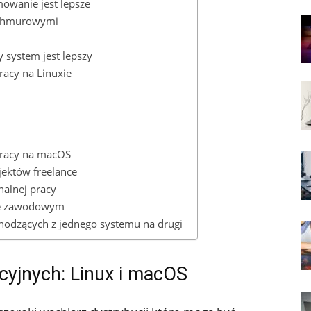
mowanie jest lepsze
i chmurowymi
 system jest lepszy
acy na ⁣Linuxie
pracy na macOS
jektów freelance
nalnej pracy
cie zawodowym
hodzących z jednego systemu na⁤ drugi
jnych:⁢ Linux⁤ i macOS