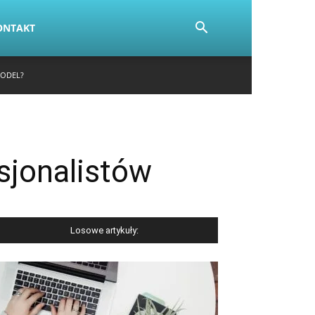
ONTAKT
MODEL?
sjonalistów
Losowe artykuły: