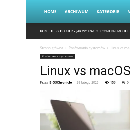
HOME
ARCHIWUM
KATEGORIE
KOMPUTERY DO GIER – JAK WYBRAĆ ODPOWIEDNI MODEL D
Strona główna
Porównania systemów
Linux vs ma
Porównania systemów
Linux vs macOS
Przez
BIOSChronicle
-
28 lutego 2026
153
0