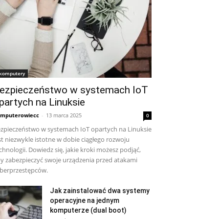
komputery
ezpieczeństwo w systemach IoT
partych na Linuksie
mputerowiecc
-
13 marca 2025
0
zpieczeństwo w systemach IoT opartych na Linuksie
st niezwykle istotne w dobie ciągłego rozwoju
chnologii. Dowiedz się, jakie kroki możesz podjąć,
y zabezpieczyć swoje urządzenia przed atakami
berprzestępców.
Jak zainstalować dwa systemy
operacyjne na jednym
komputerze (dual boot)