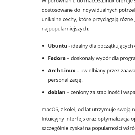
W ‌porównaniu‍ do macOS,Linux oferuje 
dostosowane do indywidualnych‍ potrze
unikalne cechy, które przyciągają różne 
najpopularniejszych:
Ubuntu
-⁤ idealny dla początkującyc
Fedora
– doskonały wybór dla progra
Arch Linux
– uwielbiany przez zaaw
personalizację.
debian
– ceniony za stabilność⁢ i wsp
macOS, z kolei, od lat utrzymuje⁤ swoją 
Intuicyjny interfejs oraz⁣ optymalizacja
szczególnie‌ zyskał na popularności wśr