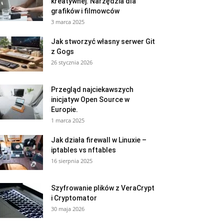
kreatywnej: Narzędzia dla
grafików i filmowców
3 marca 2025
Jak stworzyć własny serwer Git
z Gogs
26 stycznia 2026
Przegląd najciekawszych
inicjatyw Open Source w
Europie.
1 marca 2025
Jak działa firewall w Linuxie –
iptables vs nftables
16 sierpnia 2025
Szyfrowanie plików z VeraCrypt
i Cryptomator
30 maja 2026