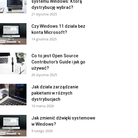
systemu Windows: Którą
dystrybucję wybrać?
21 stycznia 2025
Czy Windows 11 działa bez
konta Microsoft?
14 grudnia 2025
Co to jest Open Source
Contributor’s Guide i jak go
używać?
26 stycznia 2025
Jak działa zarządzanie
pakietami w różnych
dystrybucjach
16 marca 2026
Jak zmienić dźwięki systemowe
w Windows?
9 lutego 2026