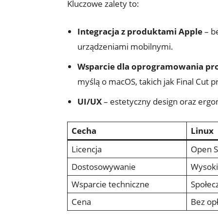
Kluczowe zalety to:
Integracja z produktami Apple
– b
urządzeniami mobilnymi.
Wsparcie dla oprogramowania pr
myślą o macOS, takich jak Final Cut pr
UI/UX
– estetyczny design oraz ergo
Cecha
Linux
Licencja
Open S
Dostosowywanie
Wysok
Wsparcie techniczne
Społec
Cena
Bez opł