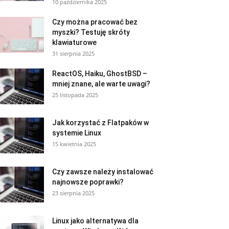
10 października 2025
Czy można pracować bez
myszki? Testuję skróty
klawiaturowe
31 sierpnia 2025
ReactOS, Haiku, GhostBSD –
mniej znane, ale warte uwagi?
25 listopada 2025
Jak korzystać z Flatpaków w
systemie Linux
15 kwietnia 2025
Czy zawsze należy instalować
najnowsze poprawki?
23 sierpnia 2025
Linux jako alternatywa dla